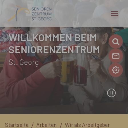
Zum Hauptinhalt springen
WILLKOMMEN BEIM
SENIORENZENTRUM
St. Georg
Sie sind hier:
Startseite
Arbeiten
Wir als Arbeitgeber