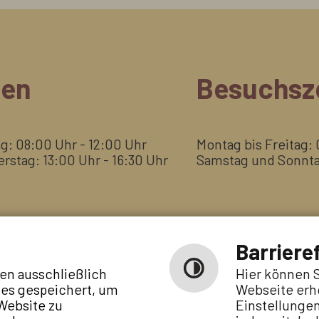
ten
Besuchsz
ag: 08:00 Uhr - 12:00 Uhr
Montag bis Freitag:
rstag: 13:00 Uhr - 16:30 Uhr
Samstag und Sonntag
Barrieref
en ausschließlich
Hier können S
ies gespeichert, um
Webseite erh
Website zu
Einstellungen