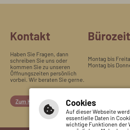
Kontakt
Bürozei
Haben Sie Fragen, dann
Montag bis Freit
schreiben Sie uns oder
Montag bis Donne
kommen Sie zu unseren
Öffnungszeiten persönlich
vorbei. Wir beraten Sie gerne.
Cookies
Zum Kontaktformular
Auf dieser Webseite werd
essentielle Daten in Cook
wichtige Funktionen der 