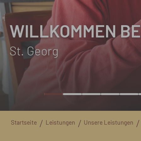
WILLKOMMEN BE
St. Georg
Sie sind hier:
Startseite
Leistungen
Unsere Leistungen