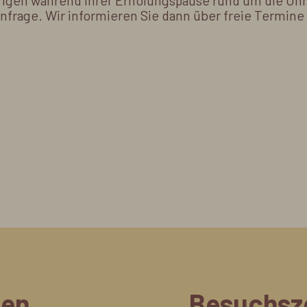
igen während Ihrer Erholungspause rund um die Uhr
Anfrage. Wir informieren Sie dann über freie Termine
ten
Besuchsz