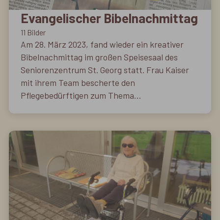
Evangelischer Bibelnachmittag
11 Bilder
Am 28. März 2023, fand wieder ein kreativer
Bibelnachmittag im großen Speisesaal des
Seniorenzentrum St. Georg statt. Frau Kaiser
mit ihrem Team bescherte den
Pflegebedürftigen zum Thema
Frühlingserwachen „Auferstehung und alles
neu” einen kurzweiligen und sehr schönen
Nachmittag. Es wurden Grußkarten gebastelt,
dazu gab es Kaffee und Kuchen. Es wurde
gemeinsam gesungen und es fanden viele
schöne Gespräche statt. Das Seniorenzentrum
St. Georg sagt im Namen aller Bewohnerinnen
und Bewohner vielen Dank und wir freuen uns
alle schon auf den nächsten Bibelnachmittag.