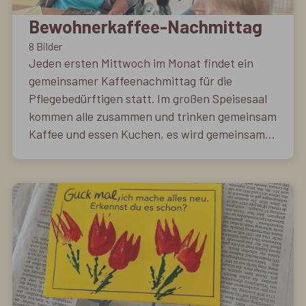
Bewohnerkaffee-Nachmittag
8 Bilder
Jeden ersten Mittwoch im Monat findet ein
gemeinsamer Kaffeenachmittag für die
Pflegebedürftigen statt. Im großen Speisesaal
kommen alle zusammen und trinken gemeinsam
Kaffee und essen Kuchen, es wird gemeinsam
gesungen und es werden Geschichten erzählt.
Die Nachmittage sind stets eine willkommene
Abwechslung und ein schönes Miteinander.
Unterstützt werden unsere Aktivierungskräfte
von ehrenamtlichen Musikern, Herr Wetzel und
Herr Schebetka und weiteren ehrenamtlichen
Helferinnen wie Frau Stohr, Frau Kern und
Weitere.