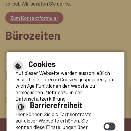
vorbei. Wir beraten Sie gerne.
Zum Kontaktformular
Bürozeiten
Montag bis Freitag: 08:00 Uhr - 12:00 Uhr
Montag bis Donnerstag: 13:00 Uhr - 16:30 Uhr
Cookies
Besuchszeiten
Auf dieser Webseite werden ausschließlich
essentielle Daten in Cookies gespeichert, um
wichtige Funktionen der Website zu
ermöglichen. Mehr dazu in der
Montag bis Freitag: 08.00 Uhr bis 20.00 Uhr
Datenschutzerklärung
Samstag und Sonntag: 10.00 Uhr bis 20:00 Uhr
Barrierefreiheit
Hier können Sie die Farbkontraste
auf dieser Webseite erhöhen. Sie
können diese Einstellungen über