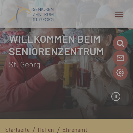
Zum Hauptinhalt springen
WILLKOMMEN BEIM
SENIORENZENTRUM
St. Georg
Sie sind hier:
Startseite
Helfen
Ehrenamt