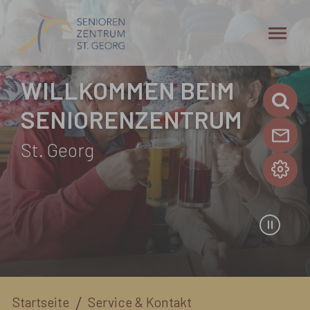
Zum Hauptinhalt springen
WILLKOMMEN BEIM
SENIORENZENTRUM
St. Georg
Sie sind hier:
Startseite
Service & Kontakt