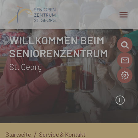
Zum Hauptinhalt springen
WILLKOMMEN BEIM
SENIORENZENTRUM
St. Georg
Sie sind hier:
Startseite
Service & Kontakt